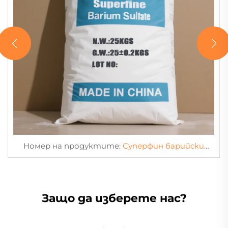
Номер на продуктите:
Суперфин барийски
солфат
Защо да изберете нас?