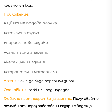
керамичен клас
Приложение:
◆
цвят на подова плочка
◆
стъклена тухла
◆
порцеланови съдове
◆
санитарни апарати
◆
керамични изделия
◆
строителни материали
Лого
：
може да бъде персонализиран
Опаковки
：
torbi или под наредба
Глобално партньорство за агенти:
Получавайте
печалби от неразработвани пазари с водеща