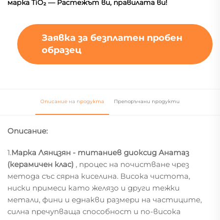
марка TiO₂ — Растежът ви, правилата ви!
Заявка за безплатен пробен
образец
Описание на продукта
Препоръчани продукти
Описание:
1.
Марка Лянцзян - титаниев диоксид Анатаз
(керамичен клас)
, процес на почистване чрез
метода със сярна киселина. Висока чистота,
ниски примеси като желязо и други тежки
метали, фини и еднакви размери на частиците,
силна пречупваща способност и по-висока