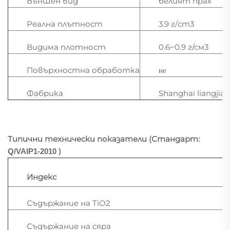
Външен вид
белият прах
Реална плътност
3.9 г/cm3
Видима плотност
0.6~0.9 г/см3
Повърхностна обработка
не
Фабрика
Shanghai liangjian
Типични технически показатели (Стандарт:
)
Q/VAIP1-2010
Индекс
Съдържание на TiO2
Съдържание на сяра