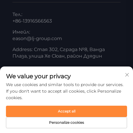
Тел.:
+86-13916566563
Имейл:
eason@lj-group.com
Address: Стая 302, Сграда №8, Ванда
Плаза, улица Хе Сюан, район Дзядин
We value your privacy
Всички права запазени © Шанхай Лянцзян
We use cookies and similar tools to provide our services.
Титаниев бял продукт ООД
Политика
If you don't want to accept all cookies, click Personalize
за поверителност
cookies.
Скрол до началото
Accept all
Personalize cookies
Начална
Продукт
За
Контакти