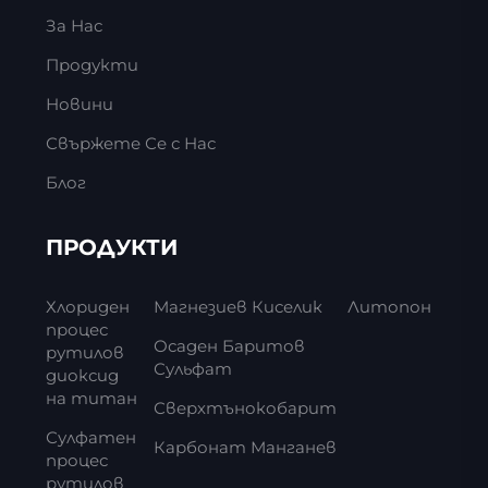
За Нас
Продукти
Новини
Свържете Се с Нас
Блог
ПРОДУКТИ
Хлориден
Магнезиев Киселик
Литопон
процес
Осаден Баритов
рутилов
Сульфат
диоксид
на титан
Сверхтънокобарит
Сулфатен
Карбонат Манганев
процес
рутилов