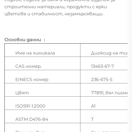
строителни материали, продукти с ярки
цветове и стабилност, незамърсяващи.
Основни данни
：
Име на химикала
Диоксид на ти
CAS номер.
13463-67-7
EINECS номер
236-675-5
Цвят
77891, бял пигме
ISO591-1:2000
A1
ASTM D476-84
Т