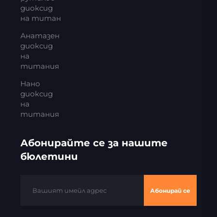
диоксид
на титан
Анатазен
диоксид
на
титания
Нано
диоксид
на
титания
Абонирайте се за нашите
бюлетини
Абонирай се