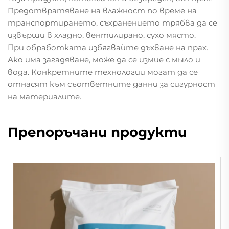
Предотвратяване на влажност по време на
транспортирането, съхранението трябва да се
извърши в хладно, вентилирано, сухо място.
При обработката избягвайте дъхване на прах.
Ако има загадяване, може да се измие с мыло и
вода. Конкретните технологии могат да се
отнасят към съответните данни за сигурност
на материалите.
Препоръчани продукти