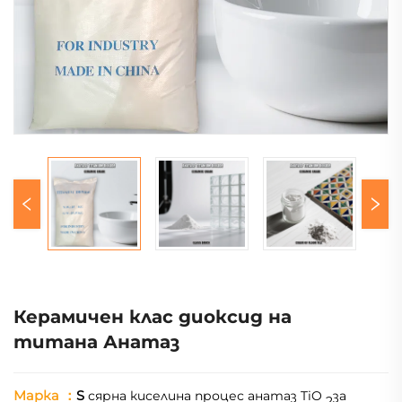
Керамичен клас диоксид на
титана Анатаз
Марка
：
S
сярна киселина процес анатаз TiO
за
2